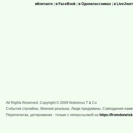
вКонтакте
|
в FaceBook
|
в Одноклассниках
|
в LiveJour
All Rights Reserved. Copyright © 2009 Notorious T & Co
События случайны. Мнения реальны. Люди придуманы. Совпадения нам
Перепечатка, цитирование - только с гиперссылкой на
https://fromdonetsk