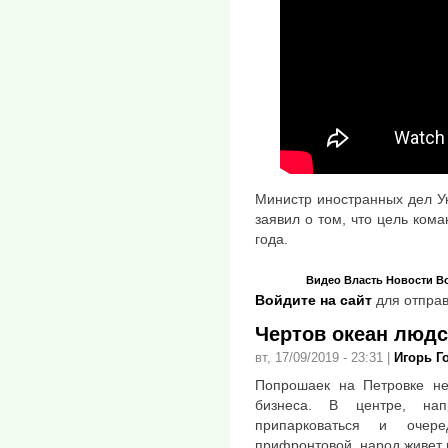
Министр иностранных дел У
заявил о том, что цель ком
года.
Видео
Власть
Новости
В
Войдите на сайт
для отправ
Чертов океан людс
вт, 17/09/2019 - 23:31
|
Игорь Г
Попрошаек на Петровке не 
бизнеса. В центре, нап
припарковаться и очер
прифронтовой, народ живет 