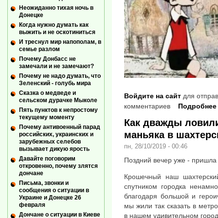
Неожиданно тихая ночь в
Донецке
Когда нужно думать как
выжить и не оскотиниться
И треснул мир напополам, в
семье разлом
Почему Донбасс не
замечали и не замечают?
Почему не надо думать, что
Зеленский - голубь мира
Сказка о медведе и
Войдите на сайт
для отправ
сельском дурачке Мыколе
комментариев
Подробнее
Пять пунктов к непростому
текущему моменту
Как дважды ловили
Почему антивоенный парад
маньяка в шахтерс
российских, украинских и
зарубежных селебов
пн, 28/10/2019 - 00:46
вызывает дикую ярость
Давайте поговорим
Поздний вечер уже - пришла
откровенно, почему злятся
дончане
Крошечный наш шахтерский
Письма, звонки и
спутником городка ненамно
сообщения о ситуации в
благодаря большой и герои
Украине и Донецке 26
февраля
мы жили так сказать в метр
Дончане о ситуации в Киеве
в нашем удивительном город