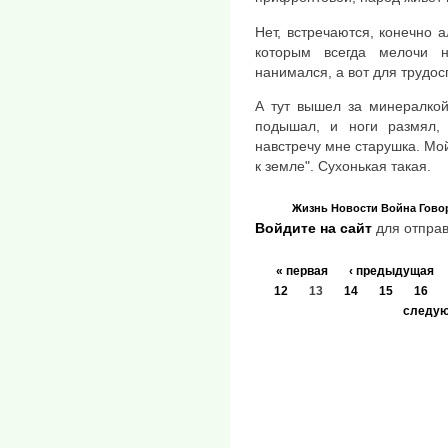
Нет, встречаются, конечно 
которым всегда мелочи 
нанимался, а вот для трудо
А тут вышел за минералкой
подышал, и ноги размял,
навстречу мне старушка. Мой
к земле". Сухонькая такая.
Жизнь
Новости
Война
Гово
Войдите на сайт
для отправ
« первая
‹ предыдущая
12
13
14
15
16
следую