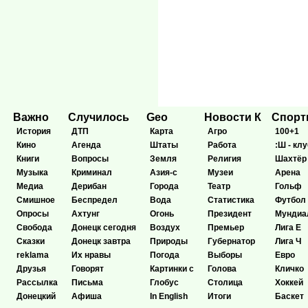
Важно
Случилось
Geo
Новости К
Спор
История
ДТП
Карта
Агро
100+1
Кино
Агенда
Штаты
Работа
:Ш - клу
Книги
Вопросы
Земля
Религия
Шахтёр
Музыка
Криминал
Азия-с
Музеи
Арена
Медиа
Дерибан
Города
Театр
Гольф
Смишное
Беспредел
Вода
Статистика
Футбол
Опросы
Ахтунг
Огонь
Президент
Мундиа
Свобода
Донецк сегодня
Воздух
Премьер
Лига Е
Сказки
Донецк завтра
Природы
Губернатор
Лига Ч
reklama
Их нравы
Погода
Выборы
Евро
Друзья
Говорят
Картинки с
Голова
Кличко
Рассылка
Письма
Глобус
Столица
Хоккей
Донецкий
Афиша
In English
Итоги
Баскет