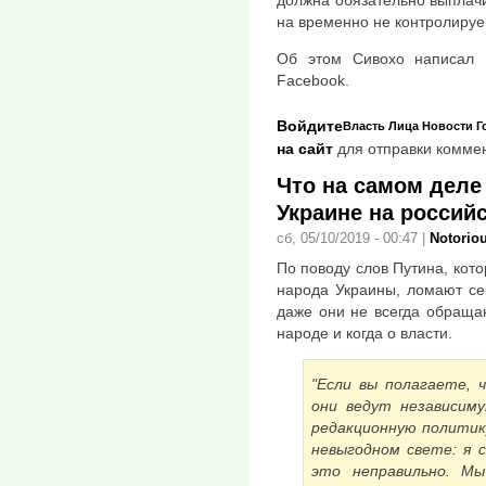
на временно не контролируе
Об этом Сивохо написал 
Facebook.
Войдите
Власть
Лица
Новости
Г
на сайт
для отправки комме
Что на самом деле
Украине на россий
сб, 05/10/2019 - 00:47
|
Notorio
По поводу слов Путина, кот
народа Украины, ломают се
даже они не всегда обращаю
народе и когда о власти.
"Если вы полагаете, 
они ведут независиму
редакционную политик
невыгодном свете: я с
это неправильно. М