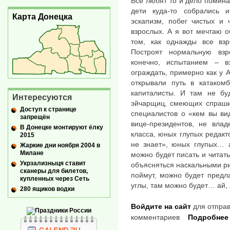
Все любят то и дело помина
дети куда-то собрались и
Карта Донецка
эскапизм, побег чистых и
взрослых. А я вот мечтаю 
том, как однажды все взр
Построят нормальную взр
конечно, испытанием – в
ограждать, примерно как у А
открывали путь в катаком
капиталисты. И там не бу
Интересуются
эйчарщиц, смеющих спрашив
Доступ к странице
специалистов о «кем вы ви
запрещён
вице-президентов, не вла
В Донецке монтируют ёлку
класса, юных глупых редакт
2015
не знает», юных глупых… а
Жаркие дни ноября 2004 в
Милане
можно будет писать и читат
Укрзализныця ставит
объясняться наскальными ри
сканеры для билетов,
поймут, можно будет предл
купленных через Сеть
углы, там можно будет… ай,
280 ящиков водки
Войдите на сайт
для отправ
комментариев
Подробнее