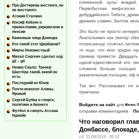
племенной, культ вождей
Про Дегтярева жесткого, но
Первобытная мифология.
не жестокого
добуддийского Тибета, древ
Агония Сталино
древних славян, балтов, кел
Иосиф Кобзон о
православии, украинском и
Это было не просто интерес
пенсии
Анатольевич как лектор обл
Каменные лица Донецка
потрясающе сочетал системн
Кто такой этот Щербаков?
то еще, что мне трудно пр
Мирча Неизвестный
пример привести. Двадцать
Михал Сергеич сделал ход
g2 – g4
одной-единственной его ле
Невио Скала: Тренер
сложила больше пальцев
Шахтёра такой, какой он
указательным пальцем, иф ю
есть
Последний из Юзов
Так вот. Рассказывал он 
Почти монолог Алины
практиках.
Яровой
Сергей Бубка о спорте,
Войдите на сайт
для
политике и бизнесе
Жизнь
Л
отправки комментариев
По
Футбол и смерть Ассана
Ндиайе
Что наговорил гла
Донбассе, блокаде
сб, 21/09/2019 - 00:52