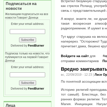
Встретил безумную старушку 
Подписаться на
как стрелок Роланд, употреб
новости
связь с представительницей 
Желающим подписаться на все
новости Говорит Донецк
А вокруг, знаете ли, ни ду
такая воскресная атмос
Enter your email address:
радиоприемник. И шумит в н
Тут вдруг старушка на вело
наперерез. "Осторожно! Туда
Delivered by
FeedBurner
причитает дама, бешено крут
Подписка только на новости, что
Войдите на сайт
для
Го
публикуются на первой Говорит
Донецк
отправки комментариев
По
Enter your email address:
Вредно заигрывать
вс, 22/09/2019 - 12:23
|
Леся О
По понятной ассоциации вс
Delivered by
FeedBurner
Историю религий преподавал
тот самый). Блестяще, без
ранних формах религии. То
Магия. Инициации. Нагуал
Лица