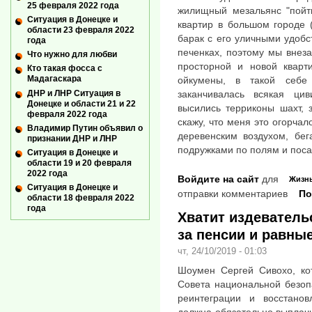
25 февраля 2022 года
жилищный мезальянс "пойти
Ситуация в Донецке и
квартир в большом городе (
области 23 февраля 2022
барак с его уличными удобс
года
печенках, поэтому мы внез
Что нужно для любви
просторной и новой кварт
Кто такая фосса с
Мадагаскара
ойкумены, в такой себ
ДНР и ЛНР Ситуация в
заканчивалась всякая цив
Донецке и области 21 и 22
высились терриконы шахт, 
февраля 2022 года
скажу, что меня это огорча
Владимир Путин объявил о
деревенским воздухом, бег
признании ДНР и ЛНР
подружками по полям и поса
Ситуация в Донецке и
области 19 и 20 февраля
2022 года
Войдите на сайт
для
Жизн
Ситуация в Донецке и
отправки комментариев
По
области 18 февраля 2022
года
Хватит издеватель
за пенсии и равны
чт, 24/10/2019 - 01:03
Шоумен Сергей Сивохо, кот
Совета национальной безоп
реинтеграции и восстанов
должна обязательно выплачи