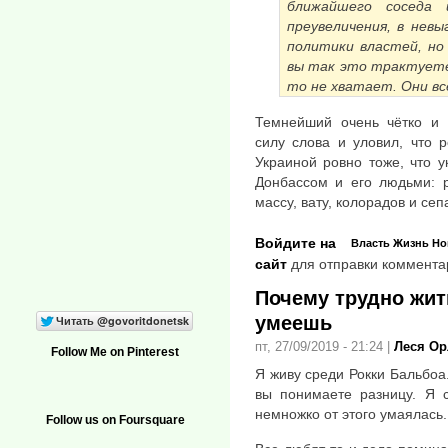
ближайшего соседа 
преувеличения, в нев
политики властей, но 
вы так это трактуете
то не хватает. Они вс
Темнейший очень чётко и 
силу слова и уловил, что 
Украиной ровно тоже, что у
Донбассом и его людьми: р
массу, вату, колорадов и сеп
Войдите на
Власть
Жизнь
Но
сайт
для отправки коммента
Почему трудно жит
умеешь
пт, 27/09/2019 - 21:24
|
Леся Ор
Follow Me on Pinterest
Я живу среди Рокки Бальбоа.
вы понимаете разницу. Я с
немножко от этого умаялась.
Follow us on Foursquare