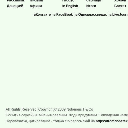
Рассылка
Письма
Глобус
Столица
Хоккей
Донецкий
Афиша
In English
Итоги
Баскет
вКонтакте
|
в FaceBook
|
в Одноклассниках
|
в LiveJour
All Rights Reserved. Copyright © 2009 Notorious T & Co
События случайны. Мнения реальны. Люди придуманы. Совпадения нам
Перепечатка, цитирование - только с гиперссылкой на
https://fromdonetsk