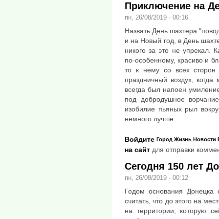
Приключение на Д
пн, 26/08/2019 - 00:16
Назвать День шахтера "пово
и на Новый год, в День шахте
никого за это не упрекал. К
по-особенному, красиво и бл
то к нему со всех сторон 
праздничный воздух, когда 
всегда был напоен умилени
под добродушное ворчание
изобилие пьяных рыл вокруг
немного лучше.
Войдите
Город
Жизнь
Новости
на сайт
для отправки комме
Сегодня 150 лет Д
пн, 26/08/2019 - 00:12
Годом основания Донецка 
считать, что до этого на ме
на территории, которую с