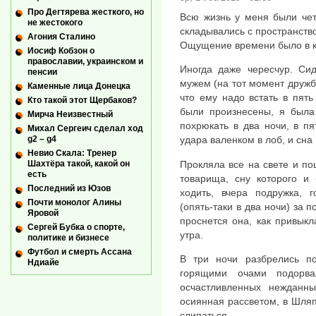
Про Дегтярева жесткого, но
Всю жизнь у меня были чет
не жестокого
складывались с пространств
Агония Сталино
Ощущение времени было в кр
Иосиф Кобзон о
православии, украинском и
Иногда даже чересчур. Си
пенсии
мужем (на тот момент дружб
Каменные лица Донецка
что ему надо встать в пять
Кто такой этот Щербаков?
были произнесены, я была 
Мирча Неизвестный
похрюкать в два ночи, в пя
Михал Сергеич сделал ход
g2 – g4
удара валенком в лоб, и сна 
Невио Скала: Тренер
Прокляла все на свете и по
Шахтёра такой, какой он
есть
товарища, сну которого и
Последний из Юзов
ходить, вчера подружка, 
Почти монолог Алины
(опять-таки в два ночи) за 
Яровой
проснется она, как привыкл
Сергей Бубка о спорте,
утра.
политике и бизнесе
Футбол и смерть Ассана
В три ночи разбрелись п
Ндиайе
горящими очами подорва
осчастливленных нежданны
осиянная рассветом, в Шляп
слипаться.