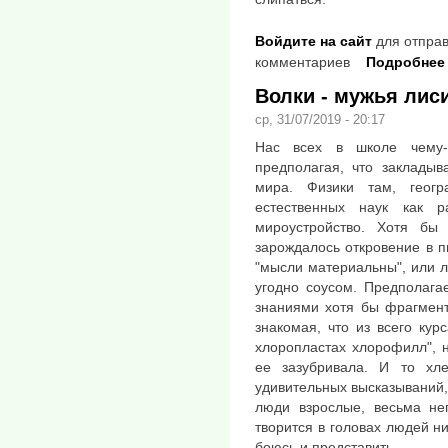
Войдите на сайт
для отправ
комментариев
Подробнее
Волки - мужья лиси
ср, 31/07/2019 - 20:17
Нас всех в школе чему-
предполагая, что закладыв
мира. Физики там, геог
естественных наук как 
мироустройство. Хотя бы
зарождалось откровение в п
"мысли материальны", или 
угодно соусом. Предполага
знаниями хотя бы фрагмент
знакомая, что из всего кур
хлоропластах хлорофилл", 
ее зазубривала. И то хл
удивительных высказываний,
люди взрослые, весьма не
творится в головах людей н
боюсь и представить.