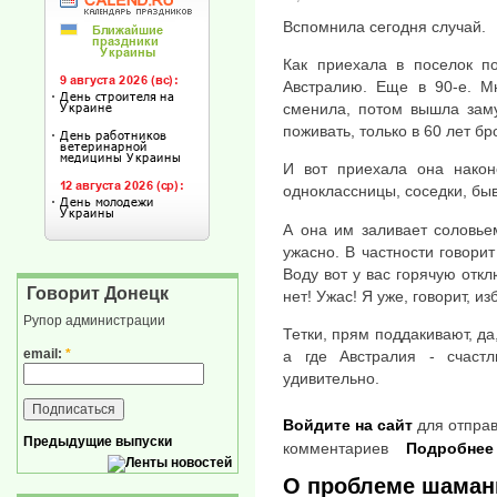
Вспомнила сегодня случай.
Как приехала в поселок п
Австралию. Еще в 90-е. М
сменила, потом вышла замуж
поживать, только в 60 лет б
И вот приехала она након
одноклассницы, соседки, бы
А она им заливает соловьем.
ужасно. В частности говорит 
Воду вот у вас горячую отк
Говорит Донецк
нет! Ужас! Я уже, говорит, из
Рупор администрации
Тетки, прям поддакивают, да, 
email:
*
а где Австралия - счастл
удивительно.
Войдите на сайт
для отправ
Предыдущие выпуски
комментариев
Подробнее
О проблеме шаман