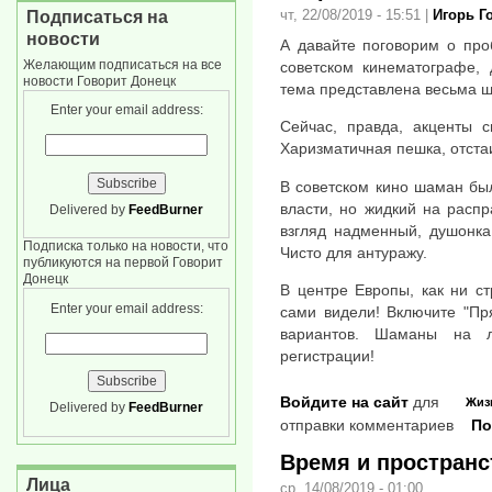
чт, 22/08/2019 - 15:51
|
Игорь Г
Подписаться на
новости
А давайте поговорим о пр
Желающим подписаться на все
советском кинематографе, 
новости Говорит Донецк
тема представлена весьма ш
Enter your email address:
Сейчас, правда, акценты 
Харизматичная пешка, отста
В советском кино шаман бы
власти, но жидкий на расп
Delivered by
FeedBurner
взгляд надменный, душонка
Подписка только на новости, что
Чисто для антуражу.
публикуются на первой Говорит
Донецк
В центре Европы, как ни ст
Enter your email address:
сами видели! Включите "Пр
вариантов. Шаманы на 
регистрации!
Войдите на сайт
для
Жиз
Delivered by
FeedBurner
отправки комментариев
По
Время и пространс
Лица
ср, 14/08/2019 - 01:00