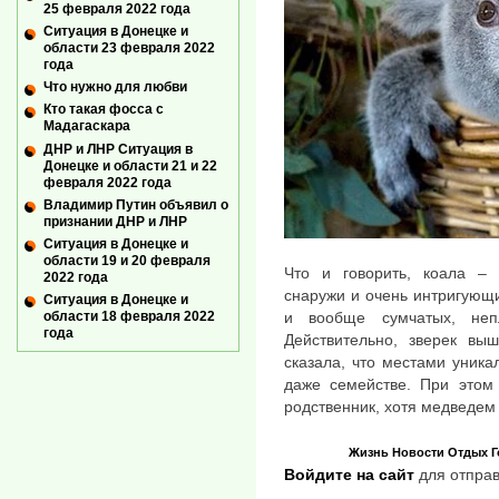
25 февраля 2022 года
Ситуация в Донецке и
области 23 февраля 2022
года
Что нужно для любви
Кто такая фосса с
Мадагаскара
ДНР и ЛНР Ситуация в
Донецке и области 21 и 22
февраля 2022 года
Владимир Путин объявил о
признании ДНР и ЛНР
Ситуация в Донецке и
области 19 и 20 февраля
Что и говорить, коала –
2022 года
снаружи и очень интригующий
Ситуация в Донецке и
области 18 февраля 2022
и вообще сумчатых, неп
года
Действительно, зверек вы
сказала, что местами уник
даже семействе. При этом
родственник, хотя медведем 
Жизнь
Новости
Отдых
Г
Войдите на сайт
для отправ