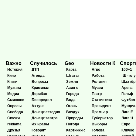
Важно
Случилось
Geo
Новости К
Спор
История
ДТП
Карта
Агро
100+1
Кино
Агенда
Штаты
Работа
:Ш - клу
Книги
Вопросы
Земля
Религия
Шахтёр
Музыка
Криминал
Азия-с
Музеи
Арена
Медиа
Дерибан
Города
Театр
Гольф
Смишное
Беспредел
Вода
Статистика
Футбол
Опросы
Ахтунг
Огонь
Президент
Мундиа
Свобода
Донецк сегодня
Воздух
Премьер
Лига Е
Сказки
Донецк завтра
Природы
Губернатор
Лига Ч
reklama
Их нравы
Погода
Выборы
Евро
Друзья
Говорят
Картинки с
Голова
Кличко