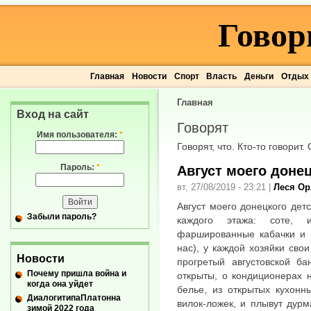
Говор
Главная
Новости
Спорт
Власть
Деньги
Отдых
Главная
Вход на сайт
Говорят
Имя пользователя:
*
Говорят, что. Кто-то говорит.
Пароль:
*
Август моего донец
вт, 27/08/2019 - 23:21
|
Леся Ор
Август моего донецкого детс
Забыли пароль?
каждого этажа: соте, 
фаршированные кабачки и б
нас), у каждой хозяйки свои
Новости
прогретый августовской б
Почему пришла война и
открыты, о кондиционерах 
когда она уйдет
белье, из открытых кухонн
ДиалогитипаПлатонна
вилок-ложек, и плывут дур
зимой 2022 года