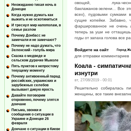
овощей, лука-чеснока-м
Неожиданно тихая ночь в
баклажанов-зелени... Все эт
Донецке
всех), пудовыми сумками в
Когда нужно думать как
выжить и не оскотиниться
сущие копейки. Забавно, 
И треснул мир напополам, в
фаршированное не очень л
семье разлом
теперь за уши не оттащишь
Почему Донбасс не
годы от запаха голова все р
замечали и не замечают?
Почему не надо думать, что
Войдите на сайт
Зеленский - голубь мира
Город
Ж
для отправки комментариев
Сказка о медведе и
сельском дурачке Мыколе
Коала - симпатичн
Пять пунктов к непростому
текущему моменту
изнутри
Почему антивоенный парад
вт, 27/08/2019 - 00:01
российских, украинских и
зарубежных селебов
Решительно собиралась пи
вызывает дикую ярость
женщины, все такие внезап
Давайте поговорим
откровенно, почему злятся
дончане
Письма, звонки и
сообщения о ситуации в
Украине и Донецке 26
февраля
Дончане о ситуации в Киеве