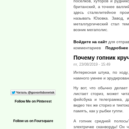
посёлков, хуторов и рудник
британский, а точнее валл
здесь сталелитейное прои
называть Юзовка. Завод, 
металлургический стал тем
возник мегаполис.
Войдите на сайт
для отправ
комментариев
Подробнее
Почему гопник кру
пт, 23/08/2019 - 15:49
Интересная штука, по ходу
намного умнее и эрудирован
Ну вот, что обычно делает
листает сториз, может чит
фейсбука и телеграмма, да
Follow Me on Pinterest
видео тех же сториз и тикт
память, как у рыбки гуппи.
А гопник средней полосы
Follow us on Foursquare
электричке сканворды! Он ч