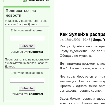
Подписаться на
новости
Желающим подписаться на все
новости Говорит Донецк
Enter your email address:
Как Зулейха распр
сб, 18/04/2020 - 10:45
|
Игорь 
Раз уж Зулейха таки распра
научу художественное прои
Delivered by
FeedBurner
Обещаю не мудрить.
Подписка только на новости, что
публикуются на первой Говорит
Для примера возьмем класс
Донецк
Дон". Все его знают, все чит
Enter your email address:
Что сразу бросается в гла
мотивация. Там, на самом д
Просто у одного такие обст
вынуждены творить херню.
Delivered by
FeedBurner
Здесь белые творят, а здес
всех жалко. Потому, что не