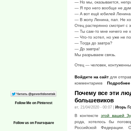
— Но мы, оказывается, непр
— Я про него вообще не ду
— А вот ещё юбилей Ленин
— В жопу Ленина, пап. Не хо
Отец растерянно смотрит с 
— Ты сам-то мне ничего не 
— Что-то хотел, но уже не п
— Тогда до завтра?
— До завтра!
Мы разрываем связь.
Отец — человек, контуженны
Войдите на сайт
для отправ
комментариев
Подробнее
Почему все эти лю
большевиков
Follow Me on Pinterest
вт, 21/04/2020 - 00:07
|
Игорь Г
В контексте
этой вашей Зу
рода, хотелось бы погово
Follow us on Foursquare
Российской Федерации.