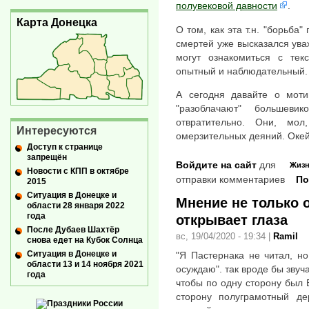
полувековой давности
.
Карта Донецка
О том, как эта т.н. "борьба
смертей уже высказался у
могут ознакомиться с тек
опытный и наблюдательный.
А сегодня давайте о моти
"разоблачают" большеви
отвратительно. Они, мо
Интересуются
омерзительных деяний. Окей
Доступ к странице
запрещён
Войдите на сайт
для
Жиз
Новости с КПП в октябре
отправки комментариев
По
2015
Ситуация в Донецке и
Мнение не только 
области 28 января 2022
года
открывает глаза
После Дубаев Шахтёр
вс, 19/04/2020 - 19:34
|
Ramil
снова едет на Кубок Солнца
Ситуация в Донецке и
"Я Пастернака не читал,
области 13 и 14 ноября 2021
осуждаю". так вроде бы звуч
года
чтобы по одну сторону был 
сторону полуграмотный де