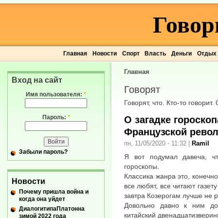
Говор
Главная
Новости
Спорт
Власть
Деньги
Отдых
Главная
Вход на сайт
Говорят
Имя пользователя:
*
Говорят, что. Кто-то говорит.
Пароль:
*
О загадке гороско
Французской рево
пн, 11/05/2020 - 11:32
|
Ramil
Забыли пароль?
Я вот подумал давеча, ч
гороскопы.
Классика жанра это, конечно
Новости
все любят, все читают газет
Почему пришла война и
завтра Козерогам лучше не р
когда она уйдет
Довольно давно к ним до
ДиалогитипаПлатонна
китайский двенадцатизверин
зимой 2022 года