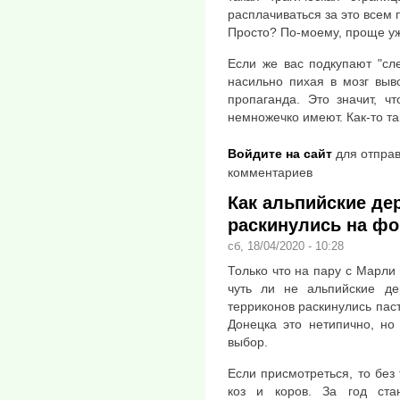
расплачиваться за это всем 
Просто? По-моему, проще уж
Если же вас подкупают "сл
насильно пихая в мозг выв
пропаганда. Это значит, ч
немножечко имеют. Как-то та
Войдите на сайт
для отправ
комментариев
Как альпийские де
раскинулись на фо
сб, 18/04/2020 - 10:28
Только что на пару с Марли 
чуть ли не альпийские де
терриконов раскинулись пас
Донецка это нетипично, но
выбор.
Если присмотреться, то без
коз и коров. За год ст