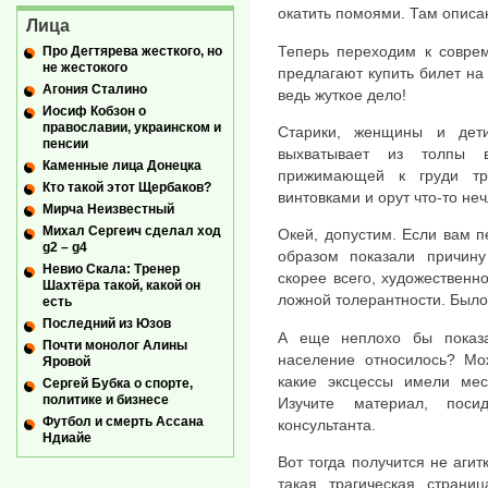
окатить помоями. Там описан
Лица
Теперь переходим к соврем
Про Дегтярева жесткого, но
не жестокого
предлагают купить билет на
Агония Сталино
ведь жуткое дело!
Иосиф Кобзон о
православии, украинском и
Старики, женщины и дети
пенсии
выхватывает из толпы в
Каменные лица Донецка
прижимающей к груди тр
Кто такой этот Щербаков?
винтовками и орут что-то н
Мирча Неизвестный
Михал Сергеич сделал ход
Окей, допустим. Если вам п
g2 – g4
образом показали причину
Невио Скала: Тренер
скорее всего, художественно
Шахтёра такой, какой он
ложной толерантности. Было
есть
Последний из Юзов
А еще неплохо бы показа
Почти монолог Алины
население относилось? Мо
Яровой
какие эксцессы имели мес
Сергей Бубка о спорте,
политике и бизнесе
Изучите материал, поси
Футбол и смерть Ассана
консультанта.
Ндиайе
Вот тогда получится не агит
такая трагическая страни