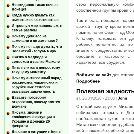
свою персональную комб
Неожиданно тихая ночь в
Донецке
собственной группы крови с 
Когда нужно думать как
выжить и не оскотиниться
Так и есть, попадает челов
И треснул мир напополам, в
врачей - группу крови помни
семье разлом
помнит, но он Овен - год Об
Почему Донбасс не
К слову, толковать эти д
замечали и не замечают?
ребенок, непонятно, за что
Почему не надо думать, что
знаете о среднестатистичес
Зеленский - голубь мира
бросайте в кастрюлю с 
Сказка о медведе и
сельском дурачке Мыколе
характера, все сбудется.
Пять пунктов к непростому
текущему моменту
Войдите на сайт
для отправ
Почему антивоенный парад
Подробнее
российских, украинских и
зарубежных селебов
Полезная жадность
вызывает дикую ярость
Давайте поговорим
вт, 28/04/2020 - 23:00
|
John
откровенно, почему злятся
С покойным другом Митаро
дончане
собирались открыть в До
Письма, звонки и
сообщения о ситуации в
панбалканская кухня, в кот
Украине и Донецке 26
Митар как черногорец добави
февраля
мой знакомый сербский стро
Дончане о ситуации в Киеве