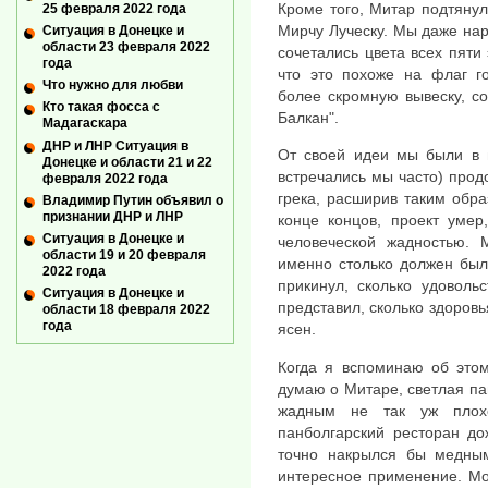
Кроме того, Митар подтянул
25 февраля 2022 года
Мирчу Луческу. Мы даже нари
Ситуация в Донецке и
области 23 февраля 2022
сочетались цвета всех пяти 
года
что это похоже на флаг г
Что нужно для любви
более скромную вывеску, с
Кто такая фосса с
Балкан".
Мадагаскара
ДНР и ЛНР Ситуация в
От своей идеи мы были в п
Донецке и области 21 и 22
встречались мы часто) прод
февраля 2022 года
грека, расширив таким обра
Владимир Путин объявил о
признании ДНР и ЛНР
конце концов, проект умер
Ситуация в Донецке и
человеческой жадностью. 
области 19 и 20 февраля
именно столько должен был
2022 года
прикинул, сколько удоволь
Ситуация в Донецке и
представил, сколько здоровь
области 18 февраля 2022
года
ясен.
Когда я вспоминаю об этом
думаю о Митаре, светлая пам
жадным не так уж плох
панболгарский ресторан до
точно накрылся бы медным
интересное применение. Мо