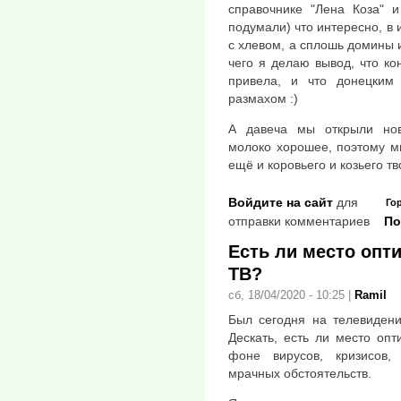
справочнике "Лена Коза" и
подумали) что интересно, в 
с хлевом, а сплошь домины и
чего я делаю вывод, что к
привела, и что донецким
размахом :)
А давеча мы открыли нов
молоко хорошее, поэтому м
ещё и коровьего и козьего т
Войдите на сайт
для
Го
отправки комментариев
По
Есть ли место опт
ТВ?
сб, 18/04/2020 - 10:25
|
Ramil
Был сегодня на телевидени
Дескать, есть ли место оп
фоне вирусов, кризисов
мрачных обстоятельств.