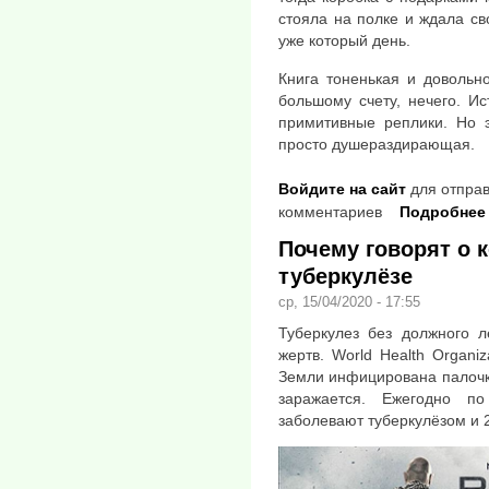
стояла на полке и ждала св
уже который день.
Книга тоненькая и довольно
большому счету, нечего. И
примитивные реплики. Но э
просто душераздирающая.
Войдите на сайт
для отправ
комментариев
Подробнее
Почему говорят о к
туберкулёзе
ср, 15/04/2020 - 17:55
Туберкулез без должного л
жертв. World Health Organi
Земли инфицирована палочко
заражается. Ежегодно п
заболевают туберкулёзом и 