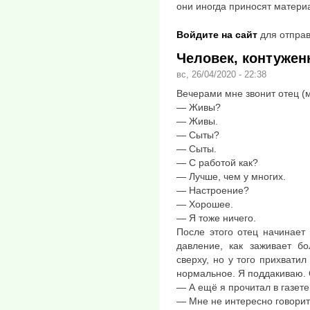
они иногда приносят матери
Войдите на сайт
для отправ
Человек, контужен
вс, 26/04/2020 - 22:38
Вечерами мне звонит отец (
— Живы?
— Живы.
— Сыты?
— Сыты.
— С работой как?
— Лучше, чем у многих.
— Настроение?
— Хорошее.
— Я тоже ничего.
После этого отец начинает 
давление, как заживает б
сверху, но у того прихвати
нормальное. Я поддакиваю. 
— А ещё я прочитал в газет
— Мне не интересно говорит