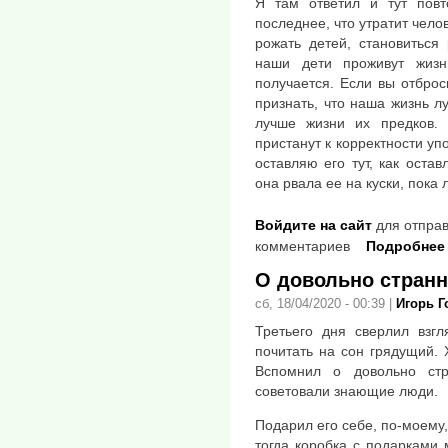
Я там ответил и тут повт
последнее, что утратит чело
рожать детей, становиться
наши дети проживут жиз
получается. Если вы отброс
признать, что наша жизнь л
лучше жизни их предков.
пристанут к корректности уп
оставляю его тут, как оста
она рвала ее на куски, пока
Войдите на сайт
для отправ
комментариев
Подробнее
О довольно стран
сб, 18/04/2020 - 00:39
|
Игорь 
Третьего дня сверлил взг
почитать на сон грядущий. Х
Вспомнил о довольно ст
советовали знающие люди.
Подарил его себе, по-моему
тогда коробка с подарками 