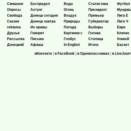
Смишное
Беспредел
Вода
Статистика
Футбол
Опросы
Ахтунг
Огонь
Президент
Мундиа
Свобода
Донецк сегодня
Воздух
Премьер
Лига Е
Сказки
Донецк завтра
Природы
Губернатор
Лига Ч
reklama
Их нравы
Погода
Выборы
Евро
Друзья
Говорят
Картинки с
Голова
Кличко
Рассылка
Письма
Глобус
Столица
Хоккей
Донецкий
Афиша
In English
Итоги
Баскет
вКонтакте
|
в FaceBook
|
в Одноклассниках
|
в LiveJour