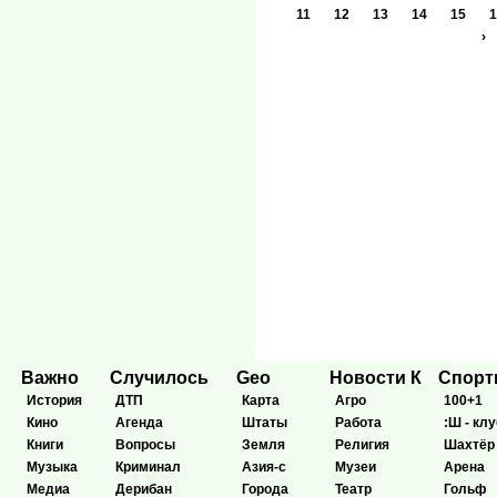
11
12
13
14
15
1
›
Важно
Случилось
Geo
Новости К
Спор
История
ДТП
Карта
Агро
100+1
Кино
Агенда
Штаты
Работа
:Ш - клу
Книги
Вопросы
Земля
Религия
Шахтёр
Музыка
Криминал
Азия-с
Музеи
Арена
Медиа
Дерибан
Города
Театр
Гольф