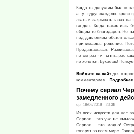
Когда ты допустим был непл
а тут вдруг жаждешь крови в
лгать и закрывать глаза на 
гондон. Когда пакостишь 
общем-то благодарен. Но ты 
под давлением обстоятельст
принимаешь решение. Пот
Продвигаешься. Развиваеш
потом раз - и ты пи...рас ка
не хочется. Бухаешь! Психуе
Войдите на сайт
для отправ
комментариев
Подробнее
Почему сериал Че
замедленного дей
ср, 19/06/2019 - 23:38
Из всех искусств для нас 
Сериал – это уже не «мыло
Сериал – это модно! Остр
говорят во всем мире. Говор