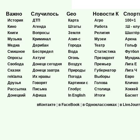
Важно
Случилось
Geo
Новости К
Спор
История
ДТП
Карта
Агро
100+1
Кино
Агенда
Штаты
Работа
:Ш - клу
Книги
Вопросы
Земля
Религия
Шахтёр
Музыка
Криминал
Азия-с
Музеи
Арена
Медиа
Дерибан
Города
Театр
Гольф
Смишное
Беспредел
Вода
Статистика
Футбол
Опросы
Ахтунг
Огонь
Президент
Мундиа
Свобода
Донецк сегодня
Воздух
Премьер
Лига Е
Сказки
Донецк завтра
Природы
Губернатор
Лига Ч
reklama
Их нравы
Погода
Выборы
Евро
Друзья
Говорят
Картинки с
Голова
Кличко
Рассылка
Письма
Глобус
Столица
Хоккей
Донецкий
Афиша
In English
Итоги
Баскет
вКонтакте
|
в FaceBook
|
в Одноклассниках
|
в LiveJour