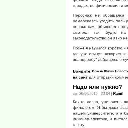
городах, но физиономия и мо
Персонаж не обращался с
намереваясь угодить пальц
неопытным, объяснял про д
смотрел так, будто на
законодательство он явно н
Позже я научился коротко и 
где уже стынут нажористые
ща переебу" действовало лу
Войдите
Власть
Жизнь
Новост
на сайт
для отправки комме
Надо или нужно?
ср, 26/06/2019 - 23:04
|
Ramil
Как-то давно, уже очень д
филологом. Я бы даже сказ
нашем университете, а я б
инженер-электрик, и пыталс
газету.