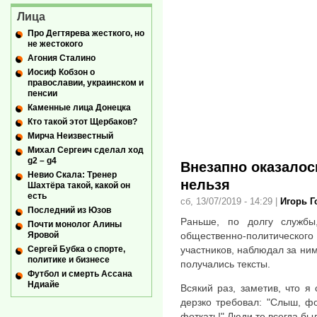
Лица
Про Дегтярева жесткого, но
не жестокого
Агония Сталино
Иосиф Кобзон о
православии, украинском и
пенсии
Каменные лица Донецка
Кто такой этот Щербаков?
Мирча Неизвестный
Михал Сергеич сделал ход
g2 – g4
Внезапно оказалос
Невио Скала: Тренер
нельзя
Шахтёра такой, какой он
есть
сб, 13/07/2019 - 14:29
|
Игорь 
Последний из Юзов
Раньше, по долгу служб
Почти монолог Алины
общественно-политичес
Яровой
участников, наблюдал за ним
Сергей Бубка о спорте,
политике и бизнесе
получались тексты.
Футбол и смерть Ассана
Ндиайе
Всякий раз, заметив, что я
дерзко требовал: "Слыш, ф
фоткать!" Люди те всегда бы