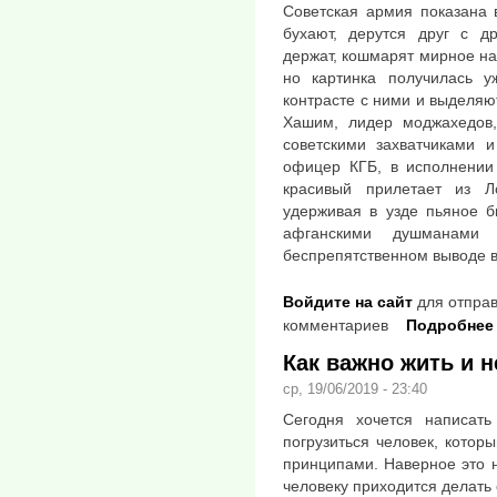
Советская армия показана
бухают, дерутся друг с др
держат, кошмарят мирное на
но картинка получилась у
контрасте с ними и выделяю
Хашим, лидер моджахедов,
советскими захватчиками 
офицер КГБ, в исполнении 
красивый прилетает из Л
удерживая в узде пьяное б
афганскими душманами
беспрепятственном выводе в
Войдите на сайт
для отправ
комментариев
Подробнее
Как важно жить и н
ср, 19/06/2019 - 23:40
Сегодня хочется написат
погрузиться человек, котор
принципами. Наверное это н
человеку приходится делать