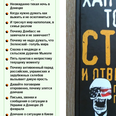
Неожиданно тихая ночь в
Донецке
Когда нужно думать как
выжить и не оскотиниться
И треснул мир напополам, в
семье разлом
Почему Донбасс не
замечали и не замечают?
Почему не надо думать, что
Зеленский - голубь мира
Сказка о медведе и
сельском дурачке Мыколе
Пять пунктов к непростому
текущему моменту
Почему антивоенный парад
российских, украинских и
зарубежных селебов
вызывает дикую ярость
Давайте поговорим
откровенно, почему злятся
дончане
Письма, звонки и
сообщения о ситуации в
Украине и Донецке 26
февраля
Дончане о ситуации в Киеве