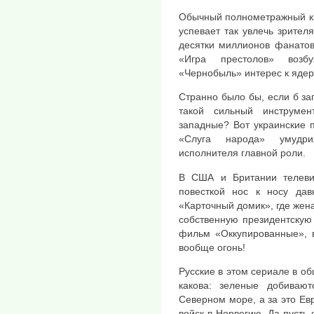
Обычный полнометражный ки
успевает так увлечь зрител
десятки миллионов фанатов
«Игра престолов» возб
«Чернобыль» интерес к ядер
Странно было бы, если б з
такой сильный инструмен
западные? Вот украинские 
«Слуга народа» умудри
исполнителя главной роли.
В США и Британии телеви
повесткой нос к носу дав
«Карточный домик», где жен
собственную президентскую
фильм «Оккупированные», в
вообще огонь!
Русские в этом сериале в об
какова: зеленые добивают
Северном море, а за это Ев
войск в Норвегию. Да пусть 