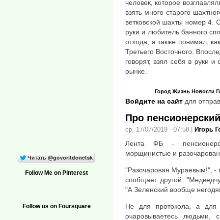
человек, которое возглавлял
взять много старого шахтно
ветковской шахты номер 4. 
руки и любитель банного спо
отхода, а также понимал, ка
Третьего Восточного. Впосле
говорят, взял себя в руки и
рынке.
Город
Жизнь
Новости
Г
Войдите на сайт
для отправ
Про пенсионерский
ср, 17/07/2019 - 07:58
|
Игорь 
Лента ФБ - пенсионерс
морщинистые и разочарован
"Разочарован Мураевым!", - 
Follow Me on Pinterest
сообщает другой. "Медведчу
"А Зеленский вообще негодя
Не для протокола, а для
Follow us on Foursquare
очаровываетесь людьми, 