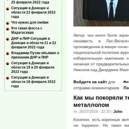
25 февраля 2022 года
Ситуация в Донецке и
области 23 февраля 2022
года
Что нужно для любви
Кто такая фосса с
Мадагаскара
Автор, чьи книги были экр
ДНР и ЛНР Ситуация в
ненависть в Лас-Вегас
Донецке и области 21 и 22
произведение в жанре гонзо
февраля 2022 года
национальной политики журна
Владимир Путин объявил о
признании ДНР и ЛНР
избирательную кампанию н
Ситуация в Донецке и
начиная от предварительны
области 19 и 20 февраля
Никсона над Джорджем Макг
2022 года
Ситуация в Донецке и
Войдите на сайт
для
области 18 февраля 2022
Жи
года
отправки комментариев
По
Как мы покоряли т
металлолом
пт, 26/07/2019 - 22:20
|
John
Конечно, есть коренные жи
на террикон. Но таких м