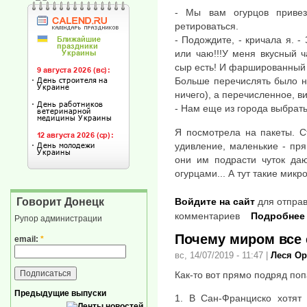
- Мы вам огурцов приве
ретироваться.
- Подождите, - кричала я. -
или чаю!!!У меня вкусный 
сыр есть! И фаршированный 
Больше перечислять было не
ничего), а перечисленное, в
- Нам еще из города выбрать
Я посмотрела на пакеты. Ст
удивление, маленькие - пр
они им подрасти чуток даю
огурцами... А тут такие микро
Говорит Донецк
Войдите на сайт
для отправ
комментариев
Подробнее
Рупор администрации
Почему миром все 
email:
*
вс, 14/07/2019 - 11:47
|
Леся О
Как-то вот прямо подряд поп
Предыдущие выпуски
1. В Сан-Франциско хотят 