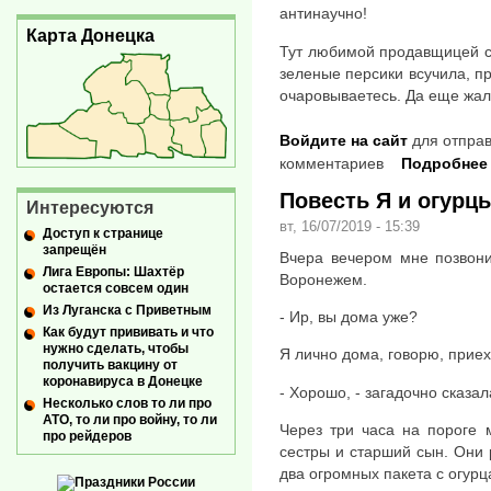
антинаучно!
Карта Донецка
Тут любимой продавщицей с
зеленые персики всучила, п
очаровываетесь. Да еще жал
Войдите на сайт
для отправ
комментариев
Подробнее
Повесть Я и огурц
Интересуются
вт, 16/07/2019 - 15:39
Доступ к странице
запрещён
Вчера вечером мне позвони
Лига Европы: Шахтёр
Воронежем.
остается совсем один
Из Луганска с Приветным
- Ир, вы дома уже?
Как будут прививать и что
нужно сделать, чтобы
Я лично дома, говорю, прие
получить вакцину от
коронавируса в Донецке
- Хорошо, - загадочно сказал
Несколько слов то ли про
АТО, то ли про войну, то ли
Через три часа на пороге 
про рейдеров
сестры и старший сын. Они 
два огромных пакета с огурц