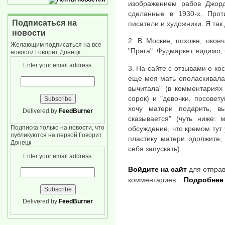
изображением рабов Джорд
сделанные в 1930-х. Прот
Подписаться на
писатели и художники. Я так 
новости
2. В Москве, похоже, окон
Желающим подписаться на все
"Прага". Фудмаркет, видимо, 
новости Говорит Донецк
Enter your email address:
3. На сайте с отзывами о ко
еще моя мать ополаскивала 
вычитала" (в комментариях 
сорок) и "девочки, посовет
хочу матери подарить, вы
Delivered by
FeedBurner
сказывается" (чуть ниже: 
Подписка только на новости, что
обсуждение, что кремом тут
публикуются на первой Говорит
пластику матери одолжите,
Донецк
себя запускать).
Enter your email address:
Войдите на сайт
для отправ
комментариев
Подробнее
Delivered by
FeedBurner