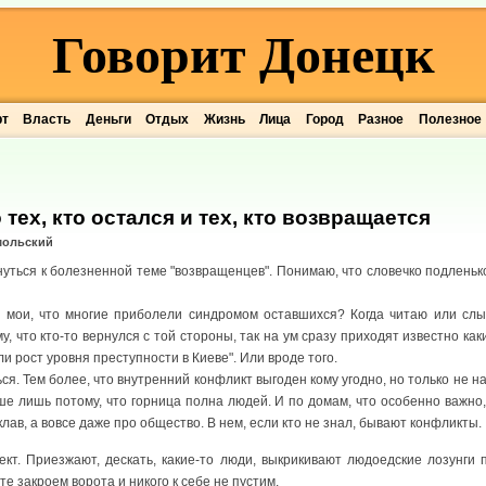
Говорит Донецк
рт
Власть
Деньги
Отдых
Жизнь
Лица
Город
Разное
Полезное
тех, кто остался и тех, кто возвращается
мольский
ться к болезненной теме "возвращенцев". Понимаю, что словечко подленько
я мои, что многие приболели синдромом оставшихся? Когда читаю или слы
, что кто-то вернулся с той стороны, так на ум сразу приходят известно ка
 рост уровня преступности в Киеве". Или вроде того.
я. Тем более, что внутренний конфликт выгоден кому угодно, но только не на
ьше лишь потому, что горница полна людей. И по домам, что особенно важно,
лав, а вовсе даже про общество. В нем, если кто не знал, бывают конфликты.
кт. Приезжают, дескать, какие-то люди, выкрикивают людоедские лозунги 
те закроем ворота и никого к себе не пустим.