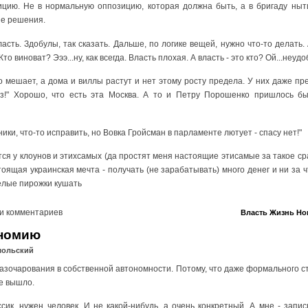
ицию. Не в нормальную оппозицию, которая должна быть, а в бригаду ныт
ые решения.
асть. Здобулы, так сказать. Дальше, по логике вещей, нужно что-то делать. 
Кто виноват? Эээ...ну, как всегда. Власть плохая. А власть - это кто? Ой...неуд
то мешает, а дома и виллы растут и нет этому росту предела. У них даже пр
айз!" Хорошо, что есть эта Москва. А то и Петру Порошенко пришлось бы
ники, что-то исправить, но Вовка Гройсман в парламенте лютует - спасу нет!"
ся у клоунов и этихсамых (да простят меня настоящие этисамые за такое сра
тоящая украинская мечта - получать (не зарабатывать) много денег и ни за ч
релые пирожки кушать
и комментариев
Власть
Жизнь
Но
ономию
мольский
разочарования в собственной автономности. Потому, что даже формального ст
е вышло.
ссик, нужен человек. И не какой-нибудь, а очень конкретный. А мне - запи