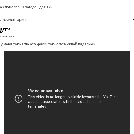
о сломался. И погода - дрянь!)
и комментариев
дут?
мольский
 у меня так нагло отобрали, так богата живой падалью?