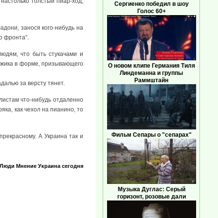
о настолько толстый пиар-ход,
Сергиенко победил в шоу
Голос 60+
адони, занося кого-нибудь на
о фронта".
людям, что быть стукачами и
мужика в форме, призывающего
О новом клипе Германия Тиля
Линдеманна и группы
Раммштайн
далью за версту тянет.
алистам что-нибудь отдаленно
яка, как чехол на пианино, то
Фильм Сепары о "сепарах"
 прекрасному. А Украина так и
Люди
Мнение
Украина сегодня
Музыка Дуглас: Серый
горизонт, розовые дали