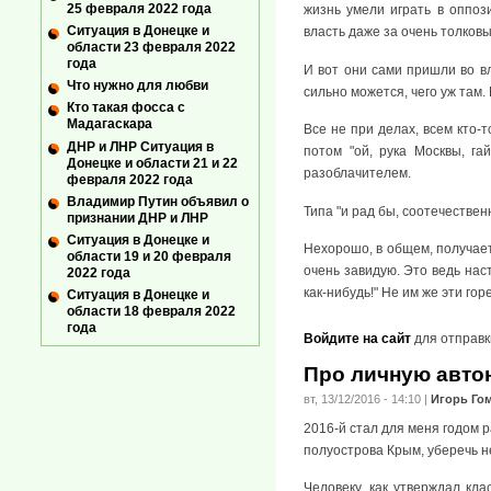
25 февраля 2022 года
жизнь умели играть в оппоз
Ситуация в Донецке и
власть даже за очень толков
области 23 февраля 2022
года
И вот они сами пришли во вл
Что нужно для любви
сильно можется, чего уж там. 
Кто такая фосса с
Мадагаскара
Все не при делах, всем кто-
ДНР и ЛНР Ситуация в
потом "ой, рука Москвы, г
Донецке и области 21 и 22
разоблачителем.
февраля 2022 года
Владимир Путин объявил о
Типа "и рад бы, соотечествен
признании ДНР и ЛНР
Ситуация в Донецке и
Нехорошо, в общем, получает
области 19 и 20 февраля
очень завидую. Это ведь нас
2022 года
как-нибудь!" Не им же эти го
Ситуация в Донецке и
области 18 февраля 2022
года
Войдите на сайт
для отправк
Про личную авт
вт, 13/12/2016 - 14:10
|
Игорь Го
2016-й стал для меня годом 
полуострова Крым, уберечь н
Человеку, как утверждал кла