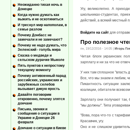
Неожиданно тихая ночь в
Угу, великолепно. А приход
Донецке
школьниках-студентах, при
Когда нужно думать как
выжить и не оскотиниться
действий, а всякий местный 
И треснул мир напополам, в
семье разлом
Войдите на сайт
для отправк
Почему Донбасс не
замечали и не замечают?
Про полезное чте
Почему не надо думать, что
пн, 19/12/2016 - 14:05
|
Игорь Го
Зеленский - голубь мира
Сказка о медведе и
Читая блоги украинских по
сельском дурачке Мыколе
зарплату и ни за что не отвеч
Пять пунктов к непростому
текущему моменту
У них там сплошное "власть 
Почему антивоенный парад
Все, что мы знаем и любим, ч
российских, украинских и
Пикантность ситуации заклю
зарубежных селебов
вызывает дикую ярость
коалиции, обитатели всевозм
Давайте поговорим
откровенно, почему злятся
Зарплату они получают так, 
дончане
"мы должны". Типа уговарива
Письма, звонки и
сообщения о ситуации в
"Вова, пора что-то с тарифам
Украине и Донецке 26
Красавчик, угу.
февраля
Оно и не слишком удивительн
Дончане о ситуации в Киеве