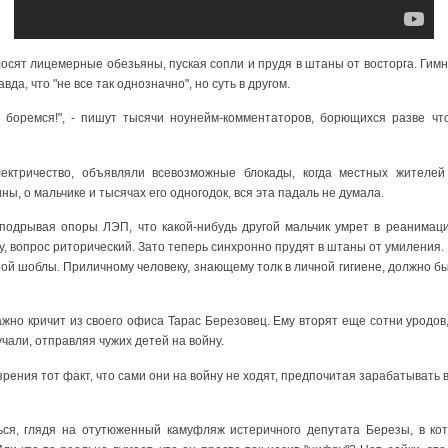
олосят лицемерные обезьяны, пуская сопли и прудя в штаны от восторга. Гим
да, что "не все так однозначно", но суть в другом.
и боремся!", - пишут тысячи ноунейм-комментаторов, борющихся разве чт
ектричество, объявляли всевозможные блокады, когда местных жителе
, о мальчике и тысячах его одногодок, вся эта падаль не думала.
 подрывая опоры ЛЭП, что какой-нибудь другой мальчик умрет в реанимаци
 вопрос риторический. Зато теперь синхронно прудят в штаны от умиления.
ой шоблы. Приличному человеку, знающему толк в личной гигиене, должно бы
тважно кричит из своего офиса Тарас Березовец. Ему вторят еще сотни уродов
чали, отправляя чужих детей на войну.
зрения тот факт, что сами они на войну не ходят, предпочитая зарабатывать 
ся, глядя на отутюженный камуфляж истеричного депутата Березы, в кот