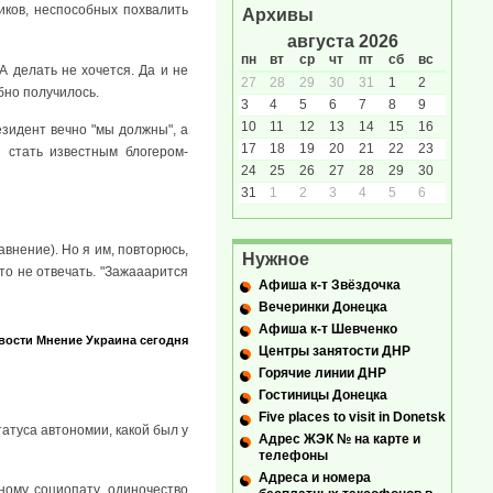
иков, неспособных похвалить
Архивы
августа 2026
пн
вт
ср
чт
пт
сб
вс
А делать не хочется. Да и не
27
28
29
30
31
1
2
обно получилось.
3
4
5
6
7
8
9
10
11
12
13
14
15
16
езидент вечно "мы должны", а
17
18
19
20
21
22
23
 стать известным блогером-
24
25
26
27
28
29
30
31
1
2
3
4
5
6
внение). Но я им, повторюсь,
Нужное
то не отвечать. "Зажааарится
Афиша к-т Звёздочка
Вечеринки Донецка
Афиша к-т Шевченко
вости
Мнение
Украина сегодня
Центры занятости ДНР
Горячие линии ДНР
Гостиницы Донецка
Five places to visit in Donetsk
атуса автономии, какой был у
Адрес ЖЭК № на карте и
телефоны
Адреса и номера
сному социопату, одиночество