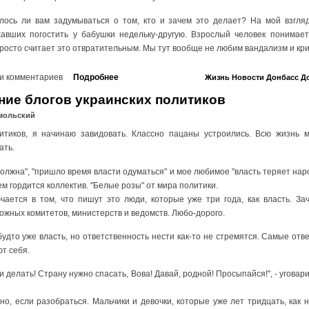
илось ли вам задумываться о том, кто и зачем это делает? На мой взгляд
ехавших погостить у бабушки недельку-другую. Взрослый человек понимае
просто считает это отвратительным. Мы тут вообще не любим вандализм и кри
и комментариев
Подробнее
Жизнь
Новости
Донбасс
Д
ние блогов украинских политиков
мольский
литиков, я начинаю завидовать. Классно пацаны устроились. Всю жизнь м
ать.
должна", "пришло время власти одуматься" и мое любимое "власть теряет нар
ем гордится коллектив. "Белые розы" от мира политики.
чается в том, что пишут это люди, которые уже три года, как власть. За
ожных комитетов, министерств и ведомств. Любо-дорого.
будто уже власть, но ответственность нести как-то не стремятся. Самые от
ют себя.
и делать! Страну нужно спасать, Вова! Давай, родной! Просыпайся!", - угова
о, если разобраться. Мальчики и девочки, которые уже лет тридцать, как н