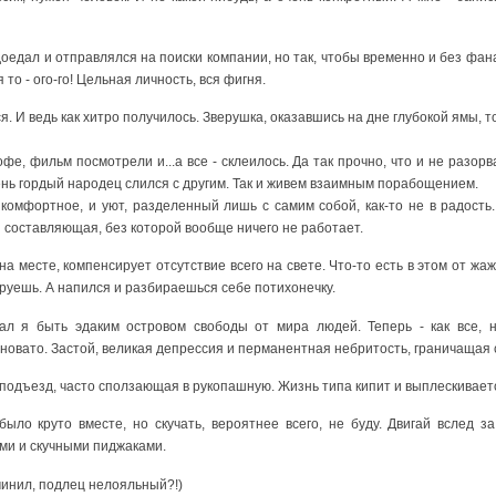
доедал и отправлялся на поиски компании, но так, чтобы временно и без фана
 то - ого-го! Цельная личность, вся фигня.
ся. И ведь как хитро получилось. Зверушка, оказавшись на дне глубокой ямы, т
фе, фильм посмотрели и...а все - склеилось. Да так прочно, что и не разорв
ень гордый народец слился с другим. Так и живем взаимным порабощением.
комфортное, и уют, разделенный лишь с самим собой, как-то не в радость
 составляющая, без которой вообще ничего не работает.
 на месте, компенсирует отсутствие всего на свете. Что-то есть в этом от жаж
руешь. А напился и разбираешься себе потихонечку.
ал я быть эдаким островом свободы от мира людей. Теперь - как все, н
чновато. Застой, великая депрессия и перманентная небритость, граничащая 
 подъезд, часто сползающая в рукопашную. Жизнь типа кипит и выплескивает
было круто вместе, но скучать, вероятнее всего, не буду. Двигай вслед 
ми и скучными пиджаками.
учинил, подлец нелояльный?!)