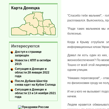
Карта Донецка
"Спасибо тебе мальчик!", - г
расплакался. Выяснилось, прав
"Ради таких мальчиков мы 
болезнью.
Когда в Крыму отрубали эл
Интересуются
информационных клоак Украины
Доступ к странице
Думал ли хоть один из них,
запрещён
жизнеобеспечения? По-моему,
Новости с КПП в октябре
2015
Тошно от всей этой лицемерн
Ситуация в Донецке и
одним улицам.
области 28 января 2022
года
"Никаких переговоров!", - о
После Дубаев Шахтёр
по физиономии сроду не полу
снова едет на Кубок Солнца
Ситуация в Донецке и
И ни у кого не вызывает подо
области 13 и 14 ноября 2021
ничем.
года
Людям нравится обманывать