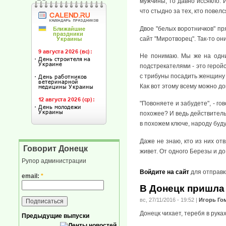
мужчины, то давно иссякло. И
что стыдно за тех, кто повелс
Двое "белых воротничков" пр
сайт "Миротворец". Так-то о
Не понимаю. Мы же на одних
подстрекателями - это герой
с трибуны посадить женщину
Как вот этому всему можно до
"Повоняете и забудете", - г
похожее? И ведь действительн
в похожем ключе, народу буд
Даже не знаю, кто из них отв
Говорит Донецк
живет. От одного Березы и до 
Рупор администрации
Войдите на сайт
для отправк
email:
*
В Донецк пришла
вс, 27/11/2016 - 19:52
|
Игорь Го
Донецк чихает, теребя в рука
Предыдущие выпуски