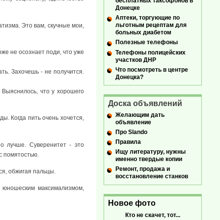
бесплатных таксофонов в
Донецке
Аптеки, торгующие по
льготным рецептам для
тизма. Это вам, скучные мои,
больных диабетом
Полезные телефоны
оже не осознает поди, что уже
Телефоны полицейских
участков ДНР
Что посмотреть в центре
ать. Захочешь - не получится.
Донецка?
. Выяснилось, что у хорошего
Доска объявлений
Желающим дать
ды. Когда пить очень хочется,
объявление
Про Slando
Правила
о лучше. Суверенитет - это
Ищу литературу, нужны
с помятостью.
именно твердые копии
Ремонт, продажа и
ся, обжигая пальцы.
восстановление станков
за юношеским максимализмом,
Новое фото
Кто не скачет, тот...