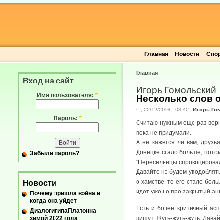
Главная
Новости
Спо
Главная
Вход на сайт
Игорь Гомольский
Имя пользователя:
*
Несколько слов о 
чт, 22/12/2016 - 03:42
|
Игорь Го
Пароль:
*
Считаю нужным еще раз верну
пока не придумали.
А не кажется ли вам, друзь
Донецке стало больше, потому
Забыли пароль?
"Переселенцы спровоцировали
Давайте не будем уподоблятьс
о хамстве, то его стало бол
Новости
идет уже не про закрытый анк
Почему пришла война и
когда она уйдет
Есть и более критичный аспе
ДиалогитипаПлатонна
зимой 2022 года
пишут. Жуть-жуть-жуть. Давай