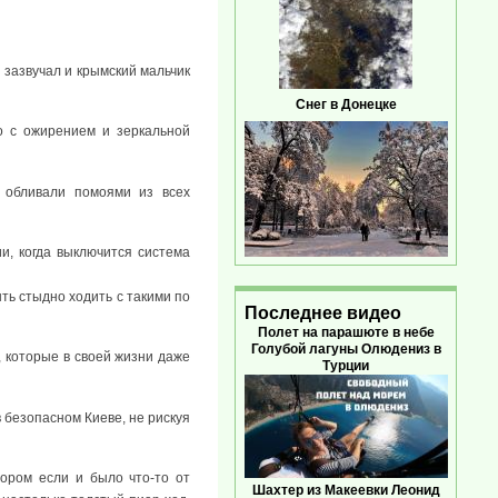
н зазвучал и крымский мальчик
Снег в Донецке
о с ожирением и зеркальной
й обливали помоями из всех
и, когда выключится система
ть стыдно ходить с такими по
Последнее видео
Полет на парашюте в небе
Голубой лагуны Олюдениз в
, которые в своей жизни даже
Турции
в безопасном Киеве, не рискуя
ором если и было что-то от
Шахтер из Макеевки Леонид