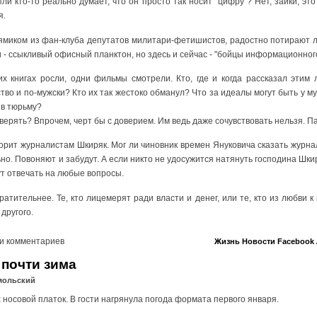
ли кто-то реально думает, что он просто так носит "цифру"? Нет, зайки, эт
я.
ямиком из фан-клуба депутатов милитари-фетишистов, радостно потирают л
ни - ссыкливый офисный планктон, но здесь и сейчас - "бойцы информационног
 книгах росли, одни фильмы смотрели. Кто, где и когда рассказал этим 
ство и по-мужски? Кто их так жестоко обманул? Что за идеалы могут быть у 
 в тюрьму?
верять? Впрочем, черт бы с доверием. Им ведь даже сочувствовать нельзя. Па
оворит журналистам Шкиряк. Мог ли чиновник времен Януковича сказать журн
о. Повоняют и забудут. А если никто не удосужится натянуть господина Шкир
ут отвечать на любые вопросы.
ратительнее. Те, кто лицемерят ради власти и денег, или те, кто из любви к
другого.
и комментариев
Жизнь
Новости
Facebook
 почти зима
мольский
х носовой платок. В гости нагрянула погода формата первого января.