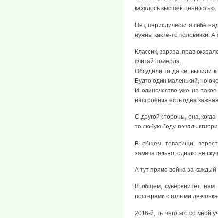
казалось высшей ценностью.
Нет, периодически я себе на
нужны какие-то половинки. А я
Классик, зараза, прав оказал
считай померла.
Обсудили то да се, выпили ко
Будто один маленький, но оч
И одиночество уже не такое 
настроения есть одна важная
С другой стороны, она, когда
то любую беду-печаль игнори
В общем, товарищи, перест
замечательно, однако же ску
А тут прямо война за каждый
В общем, суверенитет, нам 
постерами с голыми девчонка
2016-й, ты чего это со мной 