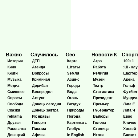
Важно
Случилось
Geo
Новости К
Спор
История
ДТП
Карта
Агро
100+1
Кино
Агенда
Штаты
Работа
:Ш - клу
Книги
Вопросы
Земля
Религия
Шахтёр
Музыка
Криминал
Азия-с
Музеи
Арена
Медиа
Дерибан
Города
Театр
Гольф
Смишное
Беспредел
Вода
Статистика
Футбол
Опросы
Ахтунг
Огонь
Президент
Мундиа
Свобода
Донецк сегодня
Воздух
Премьер
Лига Е
Сказки
Донецк завтра
Природы
Губернатор
Лига Ч
reklama
Их нравы
Погода
Выборы
Евро
Друзья
Говорят
Картинки с
Голова
Кличко
Рассылка
Письма
Глобус
Столица
Хоккей
Донецкий
Афиша
In English
Итоги
Баскет