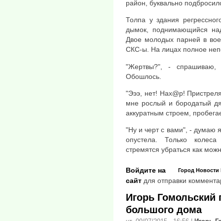
район, буквально подбросил
Толпа у здания регрессног
дымок, поднимающийся на
Двое молодых парней в вое
СКС-ы. На лицах полное не
"Жертвы?", - спрашиваю,
Обошлось.
"Эээ, нет! Нах@р! Пристрел
мне рослый и бородатый дя
аккуратным строем, пробегае
"Ну и черт с вами", - думаю 
опустела. Только колеса
стремятся убраться как можн
Войдите на
Город
Новости
сайт
для отправки коммента
Игорь Гомольский 
большого дома