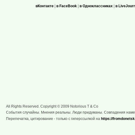
вКонтакте
|
в FaceBook
|
в Одноклассниках
|
в LiveJour
All Rights Reserved. Copyright © 2009 Notorious T & Co
События случайны. Мнения реальны. Люди придуманы. Совпадения нам
Перепечатка, цитирование - только с гиперссылкой на
https://fromdonetsk