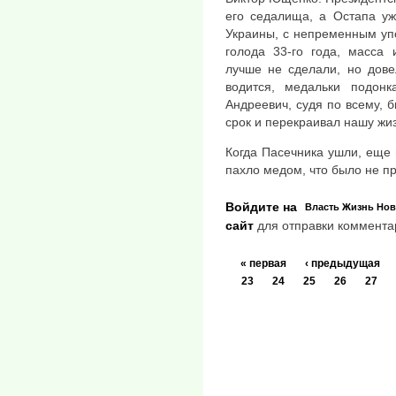
его седалища, а Остапа уж
Украины, с непременным уп
голода 33-го года, масса 
лучше не сделали, но дове
водится, медальки подонк
Андреевич, судя по всему, б
срок и перекраивал нашу жиз
Когда Пасечника ушли, еще н
пахло медом, что было не пр
Войдите на
Власть
Жизнь
Нов
сайт
для отправки коммента
« первая
‹ предыдущая
23
24
25
26
27