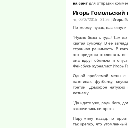
на сайт
для отправки комме
Игорь Гомольский 
чт, 09/07/2015 - 21:36
|
Игорь Г
По-моему, чувак, нас кинули
"Нужно бежать туда! Там же 
хватая сумочку. В ее взгляд
странная решимость. В како
что придется отхлестать ее
она вдруг обмякла и опуст
Фейсбуке журналист Игорь Г
Одной проблемой меньше. 
натягиваю футболку, спуск
третий. Домофон натужно 
летнему.
"Да идите уже, ради бога, дом
закончились сигареты.
Пару минут назад, по терри
так крепко, что утомленны