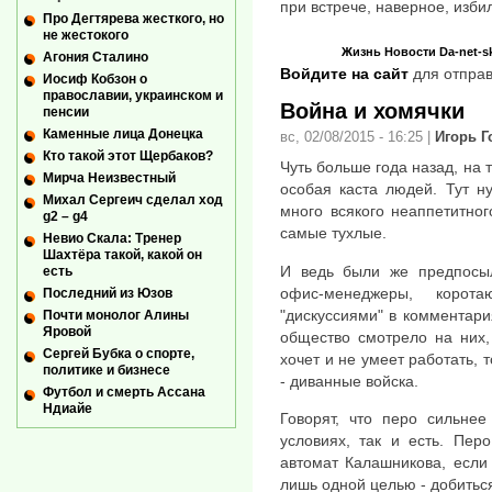
при встрече, наверное, изби
Про Дегтярева жесткого, но
не жестокого
Жизнь
Новости
Da-net-s
Агония Сталино
Войдите на сайт
для отправ
Иосиф Кобзон о
православии, украинском и
Война и хомячки
пенсии
Каменные лица Донецка
вс, 02/08/2015 - 16:25
|
Игорь 
Кто такой этот Щербаков?
Чуть больше года назад, на
Мирча Неизвестный
особая каста людей. Тут ну
Михал Сергеич сделал ход
много всякого неаппетитно
g2 – g4
самые тухлые.
Невио Скала: Тренер
Шахтёра такой, какой он
И ведь были же предпосыл
есть
офис-менеджеры, коро
Последний из Юзов
"дискуссиями" в комментари
Почти монолог Алины
Яровой
общество смотрело на них,
Сергей Бубка о спорте,
хочет и не умеет работать, 
политике и бизнесе
- диванные войска.
Футбол и смерть Ассана
Ндиайе
Говорят, что перо сильнее
условиях, так и есть. Пер
автомат Калашникова, если
лишь одной целью - добитьс