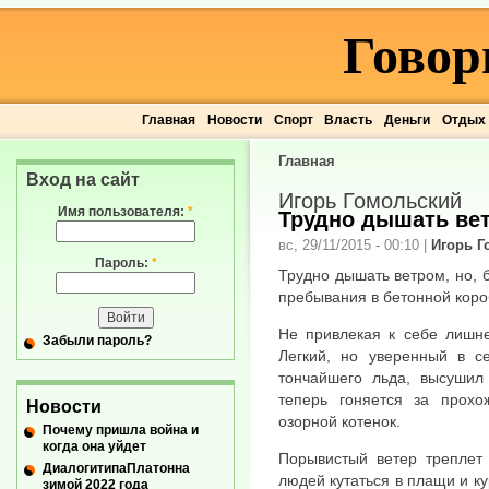
Говор
Главная
Новости
Спорт
Власть
Деньги
Отдых
Главная
Вход на сайт
Игорь Гомольский
Имя пользователя:
*
Трудно дышать ве
вс, 29/11/2015 - 00:10
|
Игорь Г
Пароль:
*
Трудно дышать ветром, но, б
пребывания в бетонной короб
Не привлекая к себе лишне
Забыли пароль?
Легкий, но уверенный в 
тончайшего льда, высушил 
теперь гоняется за прохо
Новости
озорной котенок.
Почему пришла война и
когда она уйдет
Порывистый ветер треплет 
ДиалогитипаПлатонна
людей кутаться в плащи и ку
зимой 2022 года