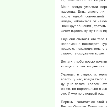
чт, 09/07/2015 - 16:56
|
Игорь Г
Меня всегда умиляли пер
навсегда. Есть, знаете ли,
после одной совместной 
имидж, избавиться от неко
"наш круг общения", тратить
зачем взрослому мужчине иг
Еще они считают, что тебе 
непременно посмотреть кур
правило, незамедлительно о
стареют в окружении кошек.
Вот эти, якобы новые полити
в сущности, как эти девочки.
Украицы, в сущности, терп
власти, у нас, всегда было в
душу не лезьте". Грабеж - эт
он же, но параллельно с из
это. И уже не в первый раз.
Первым, заниматься этой 
Виктор Ющенко. Президентс