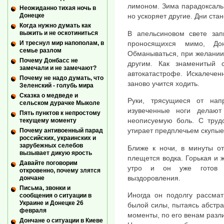
лимоном. Зима парадоксаль
Неожиданно тихая ночь в
Донецке
но ускоряет другие. Дни стан
Когда нужно думать как
В апельсиновом свете за
выжить и не оскотиниться
проносящихся мимо, До
И треснул мир напополам, в
семье разлом
Обманываться, при желании,
Почему Донбасс не
другим. Как знаменитый 
замечали и не замечают?
автокатастрофе. Искалечен
Почему не надо думать, что
заново учится ходить.
Зеленский - голубь мира
Сказка о медведе и
Руки, трясущиеся от нап
сельском дурачке Мыколе
изувеченные ноги делаю
Пять пунктов к непростому
неописуемую боль. С труд
текущему моменту
утирает предплечьем скупые
Почему антивоенный парад
российских, украинских и
зарубежных селебов
Ближе к ночи, в минуты от
вызывает дикую ярость
плещется водка. Горькая и ж
Давайте поговорим
утро и он уже готов к
откровенно, почему злятся
выздоровления.
дончане
Письма, звонки и
Иногда он подолгу рассмат
сообщения о ситуации в
Украине и Донецке 26
былой силы, пытаясь абстра
февраля
моменты, по его венам разли
Дончане о ситуации в Киеве