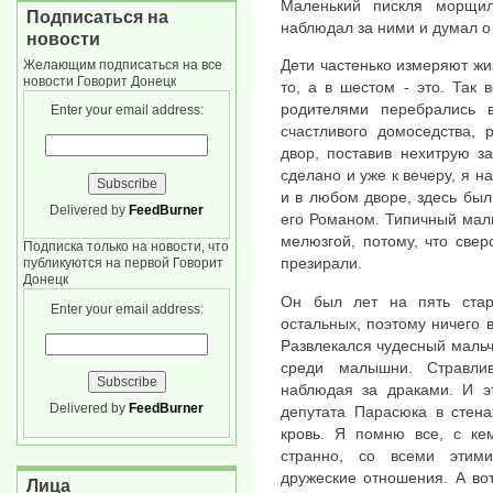
Маленький пискля морщи
Подписаться на
наблюдал за ними и думал о
новости
Дети частенько измеряют жи
Желающим подписаться на все
новости Говорит Донецк
то, а в шестом - это. Так в
родителями перебрались 
Enter your email address:
счастливого домоседства, 
двор, поставив нехитрую за
сделано и уже к вечеру, я н
и в любом дворе, здесь был
Delivered by
FeedBurner
его Романом. Типичный маль
мелюзгой, потому, что свер
Подписка только на новости, что
презирали.
публикуются на первой Говорит
Донецк
Он был лет на пять ста
Enter your email address:
остальных, поэтому ничего 
Развлекался чудесный мальч
среди малышни. Стравлив
наблюдая за драками. И э
Delivered by
FeedBurner
депутата Парасюка в стена
кровь. Я помню все, с кем
странно, со всеми этим
дружеские отношения. А во
Лица