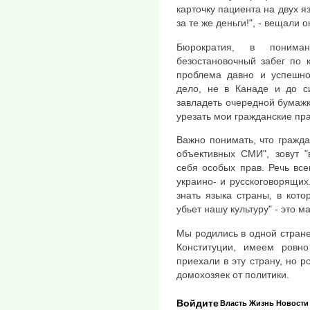
карточку пациента на двух я
за те же деньги!", - вещали о
Бюрократия, в понима
безостановочный забег по 
проблема давно и успешно
дело, не в Канаде и до с
завладеть очередной бумажк
урезать мои гражданские пр
Важно понимать, что гражда
объективных СМИ", зовут "
себя особых прав. Речь все
украино- и русскоговорящих
знать языка страны, в кото
убьет нашу культуру" - это 
Мы родились в одной стране
Конституции, имеем ровн
приехали в эту страну, но р
домохозяек от политики.
Войдите
Власть
Жизнь
Новости