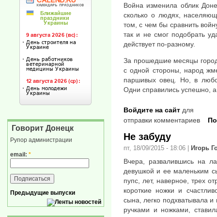
Война изменила облик Доне
сколько о людях, населяющ
том, с чем бы сравнить войн
так и не смог подобрать уд
действует по-разному.
За прошедшие месяцы город 
с одной стороны, народ жме
паршивых овец. Но, в любо
Одни справились успешно, а д
Войдите на сайт
для
отправки комментариев
По
Говорит Донецк
Не забуду
Рупор администрации
пт, 18/09/2015 - 18:06
|
Игорь Г
email:
*
Вчера, развалившись на ла
девушкой и ее маленьким с
пупс, лет, наверное, трех о
короткие ножки и счастлив
Предыдущие выпуски
сына, легко подхватывала и 
ручками и ножками, ставил