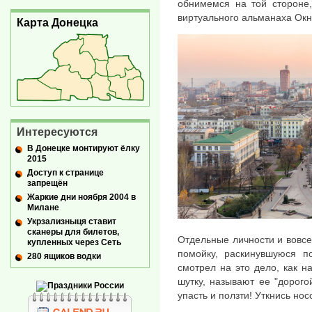
обнимемся на той стороне,
виртуального альманаха Окн
Карта Донецка
Интересуются
В Донецке монтируют ёлку
2015
Доступ к странице
запрещён
Жаркие дни ноября 2004 в
Милане
Укрзализныця ставит
сканеры для билетов,
Отдельные личности и вовсе
купленных через Сеть
помойку, раскинувшуюся п
280 ящиков водки
смотрел на это дело, как н
шутку, называют ее "дорого
упасть и ползти! Уткнись но