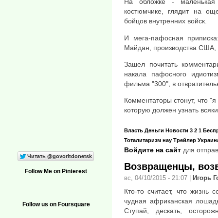
На обложке - маленькая
костюмчике, глядит на ощ
бойцов внутренних войск.
И мега-пафосная приписка: 
Майдан, производства США, 
Зашел почитать комментари
накала пафосного идиоти
фильма "300", в отвратител
Комментаторы стонут, что "я
которую должен узнать всяки
Власть
Деньги
Новости
3 2 1
Бесп
Тоталитаризм нау
Трейлер
Украин
Войдите на сайт
для отправ
Возвращенцы, воз
Follow Me on Pinterest
вс, 04/10/2015 - 21:07
|
Игорь 
Кто-то считает, что жизнь 
чудная африканская лошадк
Follow us on Foursquare
Ступай, дескать, осторо