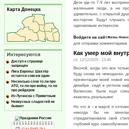
Дети где-то 7-9 лет воспри
маленькие люди, а не про
Карта Донецка
удивительно, с открытой ду
восторгом. Будут слушать
одинаковым интересом.
Войдите на сайт
Жизнь
Новос
для отправки комментариев
Как умер мой внут
Интересуются
сб, 12/12/2020 - 13:46
Доступ к странице
запрещён
Весной, когда это все тольк
Лига Европы: Шахтёр
буду снова на чемоданах: д
остается совсем один
презентации моей новой кн
Несколько слов то ли про
декабре, сидя в уютном ка
АТО, то ли про войну, то ли
про рейдеров
Валенсии, были еще сли
Из Луганска с Приветным
казались реальными.
Невкусных сладостей не
бывает
Но что ж – в марте я отлож
никогда бы не занялас
отредактировала свой стил
глубокий курс самообучения