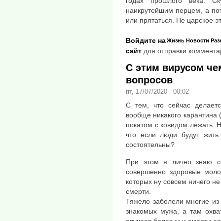
годах прошлого века. С
наикрутейшим перцем, а по
или прятаться. Не царское э
Войдите на
Жизнь
Новости
Раз
сайт
для отправки коммента
С этим вирусом че
вопросов
пт, 17/07/2020 - 00:02
С тем, что сейчас делаетс
вообще никакого карантина (
покатом с ковидом лежать. Н
что если люди будут жить 
состоятельны?
При этом я лично знаю с
совершенно здоровые моло
которых ну совсем ничего не
смерти.
Тяжело заболели многие из 
знакомых мужа, а там охва
случаев болезни и смерти ес