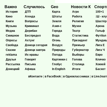
Важно
Случилось
Geo
Новости К
Спор
История
ДТП
Карта
Агро
100+1
Кино
Агенда
Штаты
Работа
:Ш - клу
Книги
Вопросы
Земля
Религия
Шахтёр
Музыка
Криминал
Азия-с
Музеи
Арена
Медиа
Дерибан
Города
Театр
Гольф
Смишное
Беспредел
Вода
Статистика
Футбол
Опросы
Ахтунг
Огонь
Президент
Мундиа
Свобода
Донецк сегодня
Воздух
Премьер
Лига Е
Сказки
Донецк завтра
Природы
Губернатор
Лига Ч
reklama
Их нравы
Погода
Выборы
Евро
Друзья
Говорят
Картинки с
Голова
Кличко
Рассылка
Письма
Глобус
Столица
Хоккей
Донецкий
Афиша
In English
Итоги
Баскет
вКонтакте
|
в FaceBook
|
в Одноклассниках
|
в LiveJour