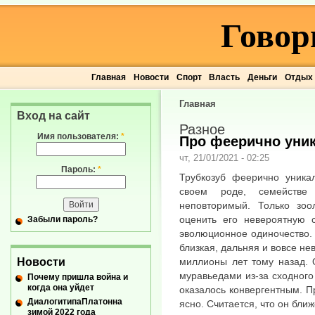
Говор
Главная
Новости
Спорт
Власть
Деньги
Отдых
Главная
Вход на сайт
Разное
Имя пользователя:
*
Про феерично уник
чт, 21/01/2021 - 02:25
Пароль:
*
Трубкозуб феерично уника
своем роде, семейств
неповторимый. Только зоо
оценить его невероятную с
Забыли пароль?
эволюционное одиночество.
близкая, дальняя и вовсе н
Новости
миллионы лет тому назад. 
муравьедами из-за сходного 
Почему пришла война и
когда она уйдет
оказалось конвергентным. П
ДиалогитипаПлатонна
ясно. Считается, что он бли
зимой 2022 года