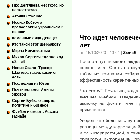
Про Дегтярева жесткого, но
не жестокого
Агония Сталино
Иосиф Кобзон о
православии, украинском и
пенсии
Что ждет человече
Каменные лица Донецка
лет
Кто такой этот Щербаков?
Мирча Неизвестный
чт, 15/10/2020 - 19:04
|
ZameS
Михал Сергеич сделал ход
Почитал тут немного люде
g2 – g4
нового типа. Опять наткну
Невио Скала: Тренер
Шахтёра такой, какой он
табачные компании собира
есть
эффективность карантинных 
Последний из Юзов
Почти монолог Алины
Что скажу? Печально, когда
Яровой
высшем учебном заведении
Сергей Бубка о спорте,
шапочку из фольги, мне п
политике и бизнесе
применения
Футбол и смерть Ассана
Ндиайе
Уверен, что большинству п
разницы между корреляцией
и ее интерпретацией, а так
обработки информации, пр