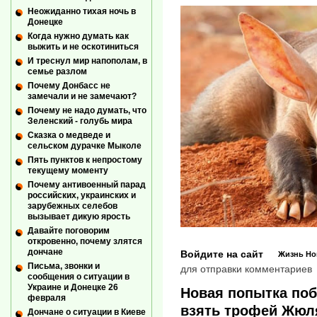
Неожиданно тихая ночь в
Донецке
Когда нужно думать как
выжить и не оскотиниться
И треснул мир напополам, в
семье разлом
Почему Донбасс не
замечали и не замечают?
Почему не надо думать, что
Зеленский - голубь мира
Сказка о медведе и
сельском дурачке Мыколе
Пять пунктов к непростому
текущему моменту
Почему антивоенный парад
российских, украинских и
зарубежных селебов
вызывает дикую ярость
Давайте поговорим
откровенно, почему злятся
дончане
Войдите на сайт
Жизнь
Но
Письма, звонки и
для отправки комментариев
сообщения о ситуации в
Украине и Донецке 26
Новая попытка поб
февраля
взять трофей Жюл
Дончане о ситуации в Киеве