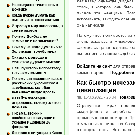
лет назад однажды увидела
Неожиданно тихая ночь в
стиль, в котором они были
Донецке
писала эта женщина. Пот
Когда нужно думать как
вспоминать, заходить специа
выжить и не оскотиниться
она написала.
И треснул мир напополам, в
семье разлом
Потому что, понимаете, из 
Почему Донбасс не
замечали и не замечают?
очень вскользь и мимоходо
Почему не надо думать, что
сложилась целая картина ее
Зеленский - голубь мира
все основные линии судьбы 
Сказка о медведе и
сельском дурачке Мыколе
Войдите на сайт
для отправ
Пять пунктов к непростому
комментариев
Подробнее
текущему моменту
Почему антивоенный парад
Как быстро исчеза
российских, украинских и
зарубежных селебов
цивилизации
вызывает дикую ярость
пн, 15/03/2021 - 23:04
|
Товари
Давайте поговорим
откровенно, почему злятся
Отринувшая мрак прошло
дончане
смартфонов и евроблях 
Письма, звонки и
промежуточных номеров. Пр
сообщения о ситуации в
Украине и Донецке 26
в маленьких точках на база
февраля
шестерка есть. Вот надеж
Дончане о ситуации в Киеве