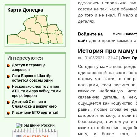
сделались непривычно пья
совсем не так, как в обычно
Карта Донецка
до того и не знал. Я мало д
деталях.
Войдите на
Жизнь
Новост
сайт
для отправки коммента
История про маму 
Интересуются
пн, 01/03/2021 - 21:47
|
Леся О
Доступ к странице
Сегодня у мамы день рожден
запрещён
единственный на свете чело
Лига Европы: Шахтёр
потому что какая-то прегр
остается совсем один
пальцами, если письменно
Несколько слов то ли про
какую-то небольшую ист
АТО, то ли про войну, то ли
про рейдеров
связанную деталь, а не
Дмитрий Стешин о
ощущается как кощунство, 
Славянске и вокруг него
равны, любые слова ее ума
И все-таки ВТО вертится!
которое я не могу, а если 
безъязыкую, ничтожную и 
какие-то небольшие подроб
могу, и более того, т