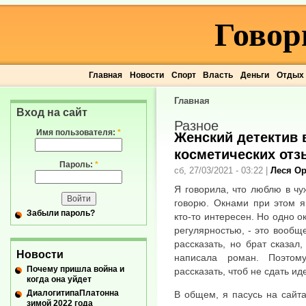
Говор
Главная
Новости
Спорт
Власть
Деньги
Отдых
Главная
Вход на сайт
Разное
Имя пользователя:
*
Женский детектив 
косметических отз
Пароль:
*
сб, 27/03/2021 - 03:22
|
Леся О
Я говорила, что люблю в чуж
говорю. Окнами при этом я
Забыли пароль?
кто-то интересен. Но одно о
регулярностью, - это вообщ
рассказать, но брат сказал,
Новости
написала роман. Поэтом
Почему пришла война и
рассказать, чтоб не сдать и
когда она уйдет
ДиалогитипаПлатонна
В общем, я пасусь на сайта
зимой 2022 года