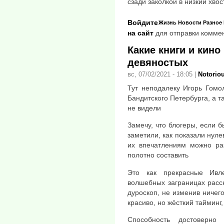
сзади заколкой в низкий хвост
Войдите
Жизнь
Новости
Разное
на сайт
для отправки комме
Какие книги и кино
девяностых
вс, 07/02/2021 - 18:05
|
Notorio
Тут неподалеку Игорь Гомо
Бандитского Петербурга, а т
не видели
Замечу, что блогеры, если б
заметили, как показали нуле
их впечатлениям можно раз
полотно составить
Это как прекрасные Ивл
волшебных заграницах расс
дуроскоп, не изменив ничег
красиво, но жёсткий тайминг,
Способность достоверно 