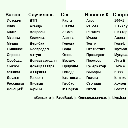
Важно
Случилось
Geo
Новости К
Спор
История
ДТП
Карта
Агро
100+1
Кино
Агенда
Штаты
Работа
:Ш - клу
Книги
Вопросы
Земля
Религия
Шахтёр
Музыка
Криминал
Азия-с
Музеи
Арена
Медиа
Дерибан
Города
Театр
Гольф
Смишное
Беспредел
Вода
Статистика
Футбол
Опросы
Ахтунг
Огонь
Президент
Мундиа
Свобода
Донецк сегодня
Воздух
Премьер
Лига Е
Сказки
Донецк завтра
Природы
Губернатор
Лига Ч
reklama
Их нравы
Погода
Выборы
Евро
Друзья
Говорят
Картинки с
Голова
Кличко
Рассылка
Письма
Глобус
Столица
Хоккей
Донецкий
Афиша
In English
Итоги
Баскет
вКонтакте
|
в FaceBook
|
в Одноклассниках
|
в LiveJour