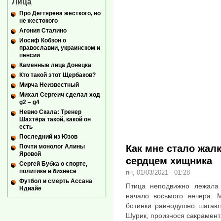
Лица
Про Дегтярева жесткого, но
не жестокого
Агония Сталино
Иосиф Кобзон о
православии, украинском и
пенсии
Каменные лица Донецка
Кто такой этот Щербаков?
Мирча Неизвестный
Михал Сергеич сделал ход
g2 – g4
Невио Скала: Тренер
Шахтёра такой, какой он
есть
Последний из Юзов
Как мне стало жал
Почти монолог Алины
Яровой
сердцем хищника
Сергей Бубка о спорте,
политике и бизнесе
пн, 01/03/2021 - 01:28
Футбол и смерть Ассана
Птица неподвижно лежала 
Ндиайе
начало восьмого вечера. М
ботинки равнодушно шагают
Шурик, произнося сакрамент