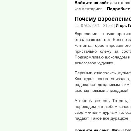
Войдите на сайт
для отправ
комментариев
Подробнее
Почему взросление
вс, 07/03/2021 - 21:58
|
Игорь 
Взросление - штука против
отваливаются, нет. Больно 
контента, ориентированног
пристально слежу за сост
Подкармливаю шоколадом и в
ясноглазое чудушко.
Первыми откололись мультф
Как ждал новых эпизодов, 
радовался дождливым зимн
шестью новыми эпизодами!
А теперь все есть. То есть
переводом и в любом качеств
свое «киийя» дурным голос
падают. Такое все дурацкое, 
Войдите на сайт
Жизнь
Нов