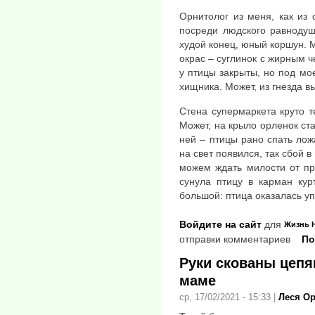
Орнитолог из меня, как из 
посреди людского равнодуш
худой конец, юный коршун.
окрас – суглинок с жирным ч
у птицы закрыты, но под мо
хищника. Может, из гнезда в
Стена супермаркета круто 
Может, на крыло орленок ста
ней – птицы рано спать ло
на свет появился, так сбой
можем ждать милости от пр
сунула птицу в карман кур
большой: птица оказалась у
Войдите на сайт
для
Жизнь
отправки комментариев
По
Руки скованы цеп
маме
ср, 17/02/2021 - 15:33
|
Леся О