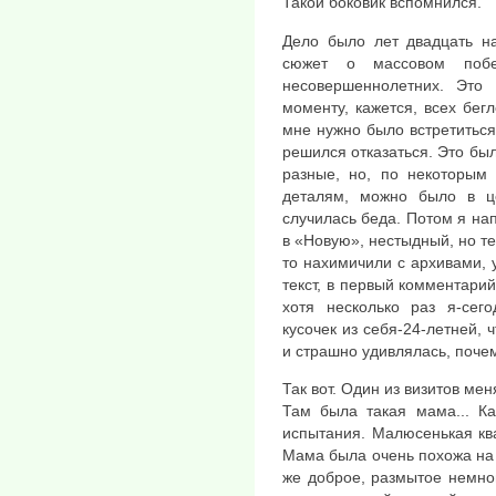
Такой боковик вспомнился.
Дело было лет двадцать н
сюжет о массовом побе
несовершеннолетних. Это
моменту, кажется, всех бег
мне нужно было встретиться
решился отказаться. Это бы
разные, но, по некоторым
деталям, можно было в ц
случилась беда. Потом я нап
в «Новую», нестыдный, но теп
то нахимичили с архивами, 
текст, в первый комментарий
хотя несколько раз я-сег
кусочек из себя-24-летней, 
и страшно удивлялась, почем
Так вот. Один из визитов ме
Там была такая мама... К
испытания. Малюсенькая ква
Мама была очень похожа на 
же доброе, размытое немно